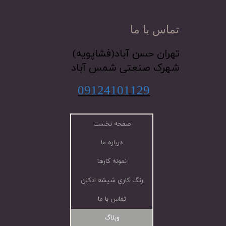
تماس با ما
​تهران حسن آباد(فشاپویه)
شهرک صنعتی شمس آباد
09124101129
صفحه نخست
درباره ما
نمونه کارها
رنگ کاری شیشه ادکلن
تماس با ما
وبلاگ